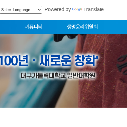
Powered by
Translate
커뮤니티
생명윤리위원회
공지사항
공지사항
외부공고
위원회 소개
 100년ㆍ새로운 창학'
양식자료실
FAQ
묻고답하기
묻고답하기
대구가톨릭대학교 일반대학원
FAQ
자유게시판
건의게시판