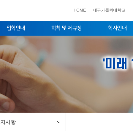
HOME
대구가톨릭대학교
입학안내
학칙 및 제규정
학사안내
국인 입시전형
학칙 및 제규정
학사일정
국인 입시전형
수강안내
'미래
학생증안내
장학제도
휴복학·재입학·자퇴
종합시험
학위논문
학위논문대체
증명서발급
공지사항