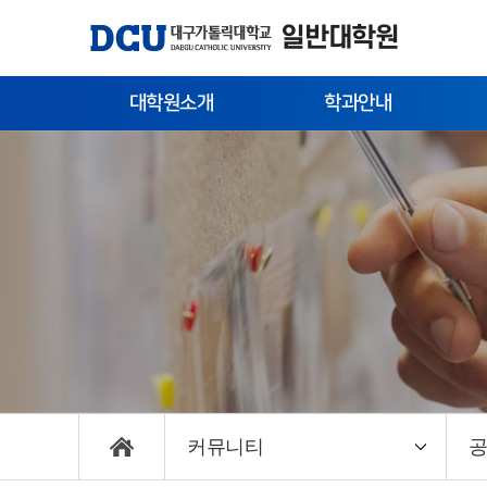
일반대학원
대학원소개
학과안내
대학원장 인사말
인문사회계열
내
약사
자연과학계열
외
교육체계도
공학계열
연혁
예체능계열
역대 대학원장
의학계열
대학원 구성
학과간 협동과정
찾아오시는 길
학연산 협동학과
커뮤니티