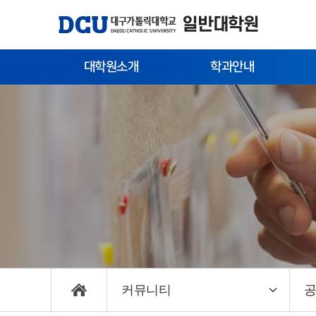
일반대학원
대학원소개
학과안내
대학원장 인사말
인문사회계열
내
약사
자연과학계열
외
교육체계도
공학계열
연혁
예체능계열
역대 대학원장
의학계열
대학원 구성
학과간 협동과정
찾아오시는 길
학연산 협동학과
커뮤니티